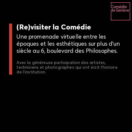
Aller
au
contenu
principal
(Re)visiter la Comédie
Une promenade virtuelle entre les
époques et les esthétiques sur plus d'un
siècle au 6, boulevard des Philosophes.
Avec la généreuse participation des artistes,
techniciens et photographes qui ont écrit l'histoire
de l'institution.
Image
de
fond